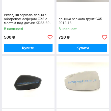
Вкладыш зеркала левый с
обогревом асферич CX5 с
Крышка зеркала грунт CX5
местом под датчик KD53-69-
2012-16
1G7B FP 4421 M11
В наявності
В наявності
500
720
₴
₴
Купити
Купити