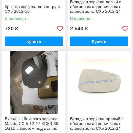
Вкладыш зеркала левый с
Крышка зеркала левая грунт
обогревом асферич с дат.
CX5 2012-16
слепой зоны CX5 2012-14
В наявності
В наявності
720
2 540
₴
₴
Купити
Купити
Вкладыш бокового зеркала
Вкладыш зеркала правый с
Mazda CX-5 12-17 KD53-69-
обогревом асферич с дат.
1G1B с местом под датчик
слепой зоны CX5 2012-14