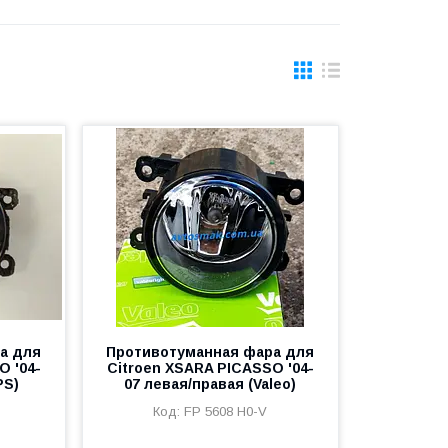
а для
Противотуманная фара для
O '04-
Citroen XSARA PICASSO '04-
PS)
07 левая/правая (Valeo)
FP 5608 H0-V