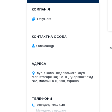
OnlyCars
Олександр
вул. Якова Гніздовського, (вул.
Магнитогорська) 1А ТЦ "Даринок" вхід
№2, магазин К-8, Київ, Україна
+380 (63) 039-77-40
Менеджер з продажу