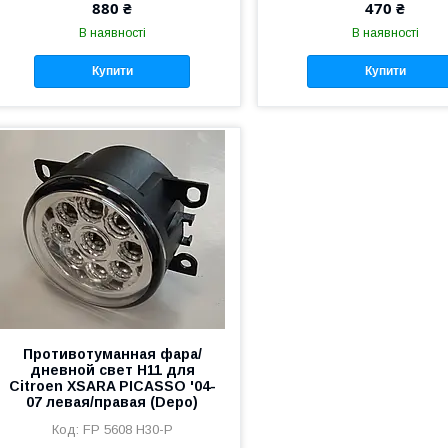
880 ₴
470 ₴
В наявності
В наявності
Купити
Купити
Противотуманная фара/
дневной свет H11 для
Citroen XSARA PICASSO '04-
07 левая/правая (Depo)
FP 5608 H30-P