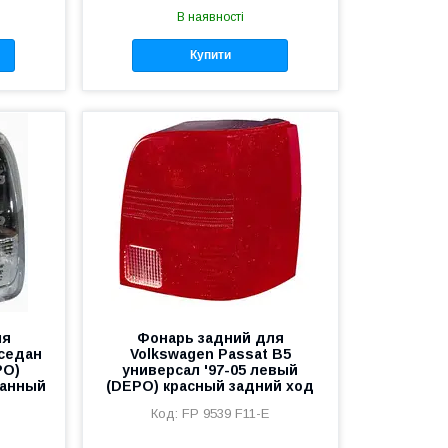
В наявності
Купити
ля
Фонарь задний для
 седан
Volkswagen Passat B5
PO)
универсал '97-05 левый
ванный
(DEPO) красный задний ход
FP 9539 F11-E