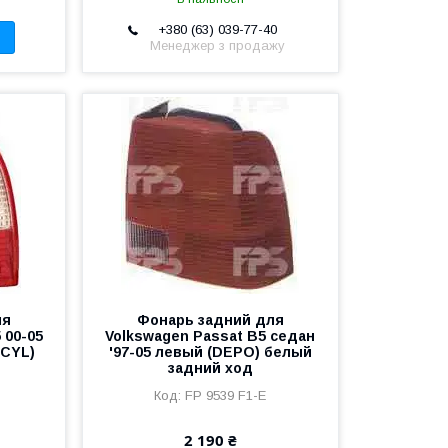
+380 (63) 039-77-40
Менеджер з продажу
ля
Фонарь задний для
 00-05
Volkswagen Passat B5 седан
 CYL)
'97-05 левый (DEPO) белый
задний ход
FP 9539 F1-E
2 190 ₴