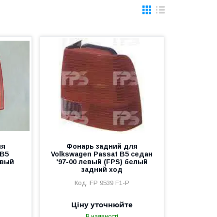
ля
Фонарь задний для
 B5
Volkswagen Passat B5 седан
авый
'97-00 левый (FPS) белый
задний ход
FP 9539 F1-P
Ціну уточнюйте
В наявності