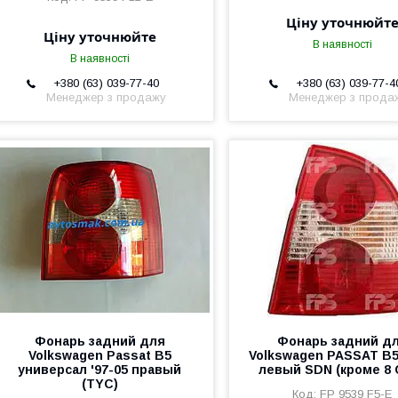
Ціну уточнюйт
Ціну уточнюйте
В наявності
В наявності
+380 (63) 039-77-40
+380 (63) 039-77-4
Менеджер з продажу
Менеджер з прода
Фонарь задний для
Фонарь задний д
Volkswagen Passat B5
Volkswagen PASSAT B5
универсал '97-05 правый
левый SDN (кроме 8 
(TYC)
FP 9539 F5-E