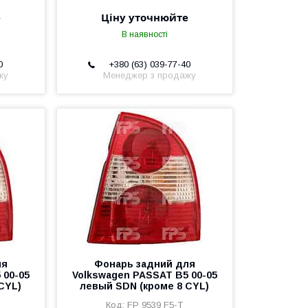
е
Ціну уточнюйте
В наявності
0
+380 (63) 039-77-40
жу
Менеджер з продажу
ля
Фонарь задний для
 00-05
Volkswagen PASSAT B5 00-05
CYL)
левый SDN (кроме 8 CYL)
FP 9539 F5-T