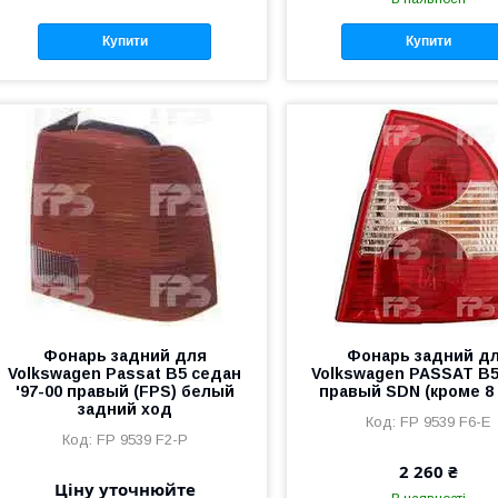
Купити
Купити
Фонарь задний для
Фонарь задний д
Volkswagen Passat B5 седан
Volkswagen PASSAT B5
'97-00 правый (FPS) белый
правый SDN (кроме 8
задний ход
FP 9539 F6-E
FP 9539 F2-P
2 260 ₴
Ціну уточнюйте