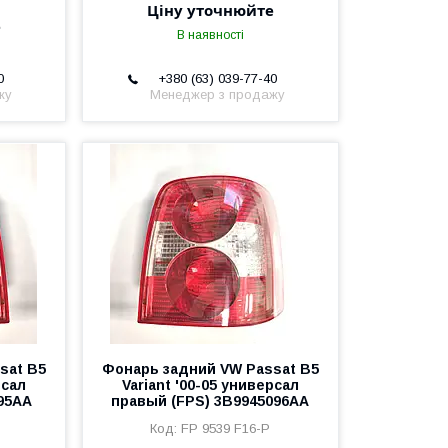
Ціну уточнюйте
е
В наявності
0
+380 (63) 039-77-40
жу
Менеджер з продажу
sat B5
Фонарь задний VW Passat B5
рсал
Variant '00-05 универсал
95AA
правый (FPS) 3B9945096AA
FP 9539 F16-P