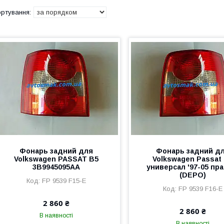
Фонарь задний для
Фонарь задний д
Volkswagen PASSAT B5
Volkswagen Passat
3B9945095AA
универсал '97-05 пр
(DEPO)
FP 9539 F15-E
FP 9539 F16-E
2 860 ₴
2 860 ₴
В наявності
В наявності