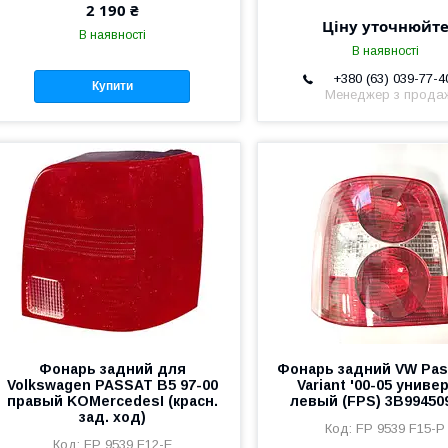
2 190 ₴
Ціну уточнюйт
В наявності
В наявності
+380 (63) 039-77-4
Купити
Менеджер з прода
Фонарь задний для
Фонарь задний VW Pas
Volkswagen PASSAT B5 97-00
Variant '00-05 униве
правый KOMercedesI (красн.
левый (FPS) 3B99450
зад. ход)
FP 9539 F15-P
FP 9539 F12-E