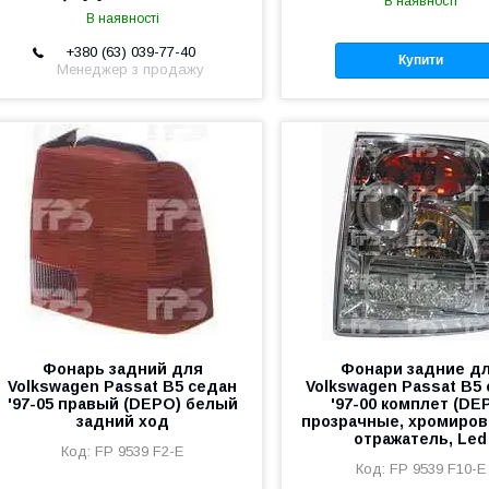
В наявності
В наявності
+380 (63) 039-77-40
Купити
Менеджер з продажу
Фонарь задний для
Фонари задние д
Volkswagen Passat B5 седан
Volkswagen Passat B5
'97-05 правый (DEPO) белый
'97-00 комплет (DE
задний ход
прозрачные, хромиро
отражатель, Led
FP 9539 F2-E
FP 9539 F10-E