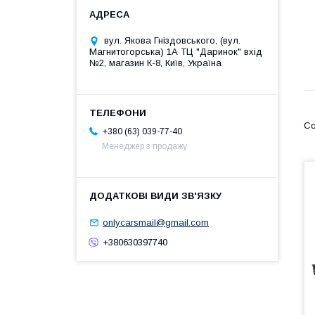
вул. Якова Гніздовського, (вул.
Магнитогорська) 1А ТЦ "Даринок" вхід
№2, магазин К-8, Київ, Україна
+380 (63) 039-77-40
Менеджер з продажу
onlycarsmail@gmail.com
+380630397740