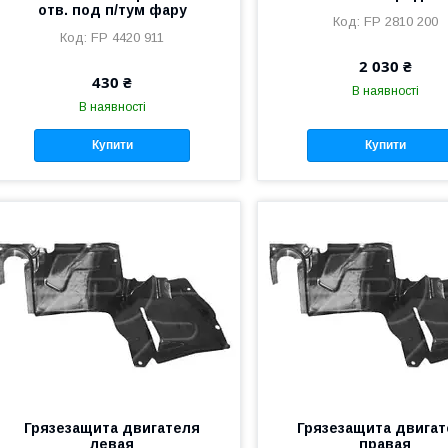
отв. под п/тум фару
FP 2810 200
FP 4420 911
2 030 ₴
430 ₴
В наявності
В наявності
Купити
Купити
Грязезащита двигателя
Грязезащита двига
левая
правая