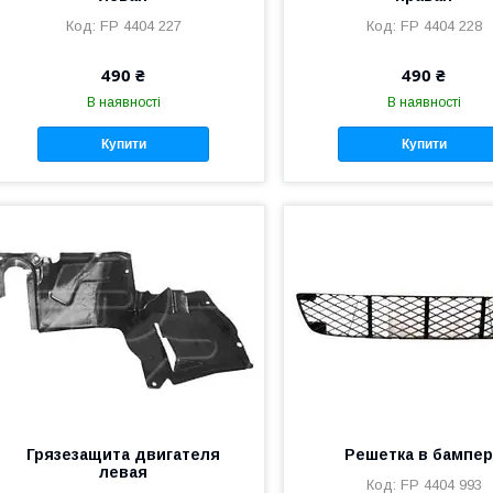
FP 4404 227
FP 4404 228
490 ₴
490 ₴
В наявності
В наявності
Купити
Купити
Грязезащита двигателя
Решетка в бампе
левая
FP 4404 993