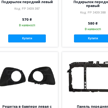
Подкрылок передний левый
Подкрылок перед
правый
FP 3439 387
FP 3439 388
570 ₴
580 ₴
В наявності
В наявності
Купити
Купити
Решетка в бампере левая с
Панель передня