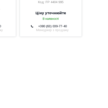
FP 4404 995
е
Ціну уточнюйте
В наявності
0
+380 (63) 039-77-40
жу
Менеджер з продажу