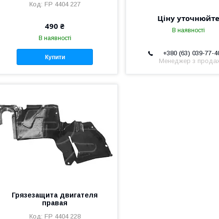
FP 4404 227
Ціну уточнюйт
490 ₴
В наявності
В наявності
+380 (63) 039-77-4
Купити
Менеджер з прода
Грязезащита двигателя
правая
FP 4404 228