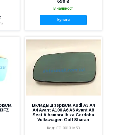
690 ₴
В наявності
0
Купити
жу
ркала
Вкладыш зеркала Audi A3 A4
H3FZ
A4 Avant A100 A6 A6 Avant A8
Seat Alhambra Ibiza Cordoba
Volkswagen Golf Sharan
FP 0013 M53
е