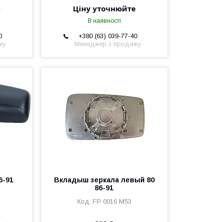
е
Ціну уточнюйте
В наявності
0
+380 (63) 039-77-40
жу
Менеджер з продажу
6-91
Вкладыш зеркала левый 80
86-91
FP 0016 M53
е