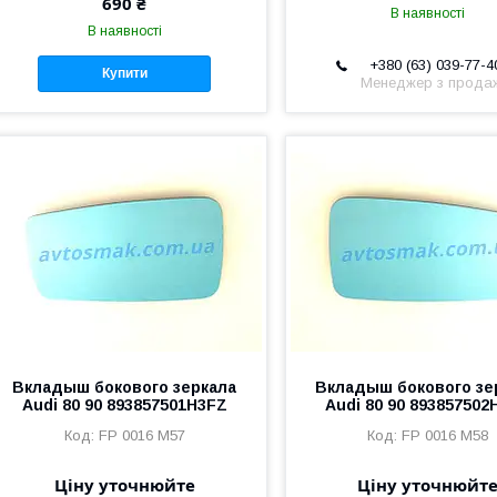
690 ₴
В наявності
В наявності
+380 (63) 039-77-4
Купити
Менеджер з прода
Вкладыш бокового зеркала
Вкладыш бокового зе
Audi 80 90 893857501H3FZ
Audi 80 90 893857502
FP 0016 M57
FP 0016 M58
Ціну уточнюйте
Ціну уточнюйт