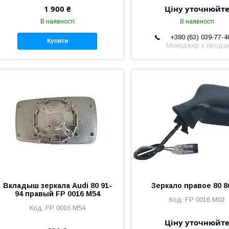
1 900 ₴
Ціну уточнюйт
В наявності
В наявності
+380 (63) 039-77-4
Купити
Менеджер з прода
Вкладыш зеркала Audi 80 91-
Зеркало правое 80 8
94 правый FP 0016 M54
FP 0016 M02
FP 0016 M54
Ціну уточнюйт