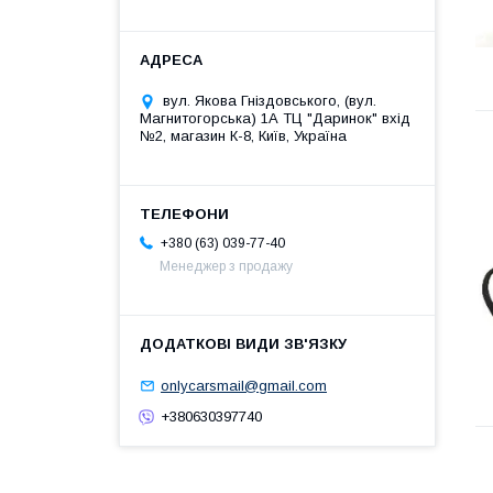
вул. Якова Гніздовського, (вул.
Магнитогорська) 1А ТЦ "Даринок" вхід
№2, магазин К-8, Київ, Україна
+380 (63) 039-77-40
Менеджер з продажу
onlycarsmail@gmail.com
+380630397740