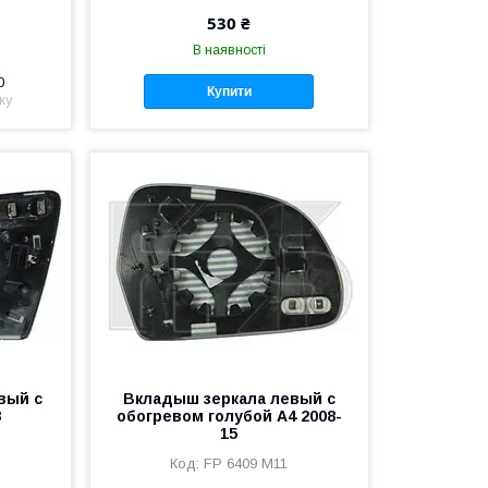
530 ₴
В наявності
0
Купити
жу
вый с
Вкладыш зеркала левый с
8
обогревом голубой A4 2008-
15
FP 6409 M11