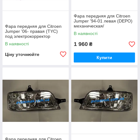
Фара передняя для Citroen
Jumper '94-01 левая (DEPO)
механическая/
Фара передняя для Citroen
гидравлическая
Jumper '06- правая (TYC)
В наявності
под электрокорректор
1 960
В наявності
₴
Ціну уточнюйте
Купити
Фара передняя для Citroen