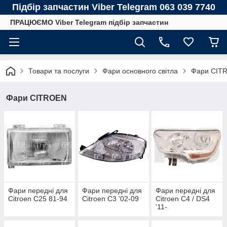
Підбір запчастин Viber Telegram 063 039 7740
ПРАЦЮЄМО Viber Telegram підбір запчастин
Товари та послуги
Фари основного світла
Фари CIT
Фари CITROEN
Фари передні для
Фари передні для
Фари передні для
Citroen C25 81-94
Citroen C3 '02-09
Citroen C4 / DS4
'11-