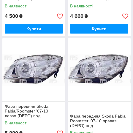
нелинзованная под
электрокорректор
В наявності
В наявності
электрокорректор
4 500
4 660
₴
₴
Купити
Купити
Фара передняя Skoda
Fabia/Roomster '07-10
левая (DEPO) под
Фара передняя Skoda Fabia
электрокорректор, линзованн
Roomster '07-10 правая
В наявності
ая
(DEPO) под
электрокорректор, линзованн
В наявності