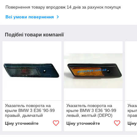
Повернення товару впродовж 14 днів за рахунок покупця
Всі умови повернення
Подібні товари компанії
Указатель поворота на
Указатель поворота на
Указ
крыле BMW 3 E36 '90-99
крыле BMW 3 E36 '90-99
крыл
правый, дымчатый
левый, желтый (DEPO)
прав
(DEPO)
Ціну уточнюйте
Ціну уточнюйте
Цін