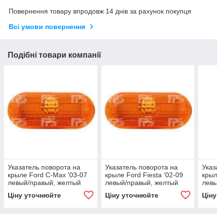
Повернення товару впродовж 14 днів за рахунок покупця
Всі умови повернення
Подібні товари компанії
Указатель поворота на
Указатель поворота на
Указ
крыле Ford C-Max '03-07
крыле Ford Fiesta '02-09
крыл
левый/правый, желтый
левый/правый, желтый
левы
(DEPO)
(DEPO)
(DE
Ціну уточнюйте
Ціну уточнюйте
Цін