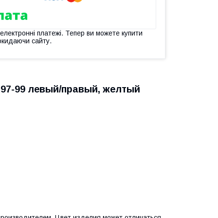
 електронні платежі. Тепер ви можете купити
окидаючи сайту.
'97-99 левый/правый, желтый
 производителем. Цвет изделия может отличаться