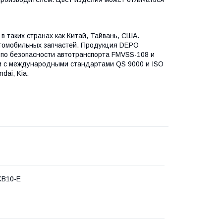
в таких странах как Китай, Тайвань, США.
втомобильных запчастей. Продукция DEPO
по безопасности автотранспорта FMVSS-108 и
и с международными стандартами QS 9000 и ISO
dai, Kia.
KB10-E