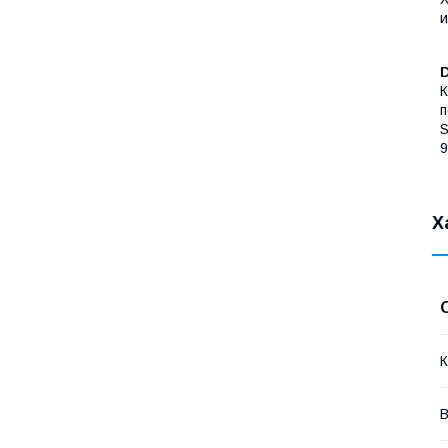
и
К
п
S
9
Х
К
В