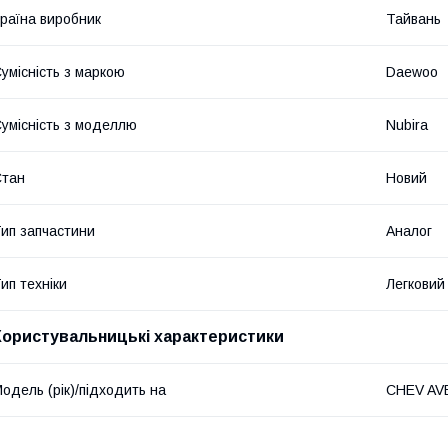
раїна виробник
Тайвань
умісність з маркою
Daewoo
умісність з моделлю
Nubira
Стан
Новий
ип запчастини
Аналог
ип техніки
Легковий
Користувальницькі характеристики
одель (рік)/підходить на
CHEV AV