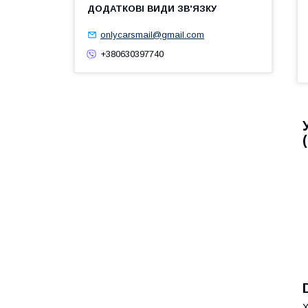
onlycarsmail@gmail.com
+380630397740
Х