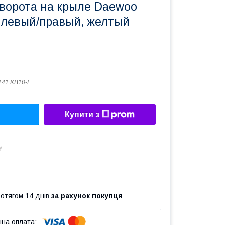
оворота на крыле Daewoo
9 левый/правый, желтый
141 KB10-E
Купити з
у
ротягом 14 днів
за рахунок покупця