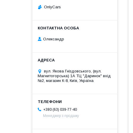
OnlyCars
Олександр
вул. Якова Гніздовського, (вул.
Магнитогорська) 1А ТЦ "Даринок" вхід
№2, магазин К-8, Київ, Україна
+380 (63) 039-77-40
Менеджер з продажу