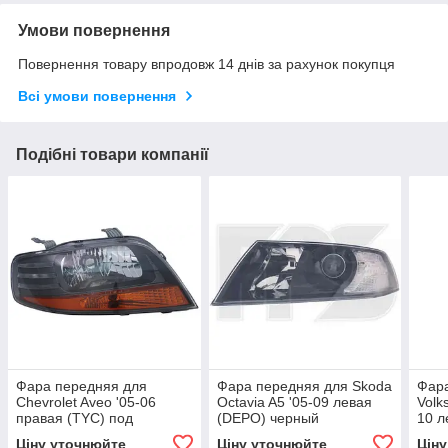
Умови повернення
Повернення товару впродовж 14 днів за рахунок покупця
Всі умови повернення
Подібні товари компанії
Фара передняя для
Фара передняя для Skoda
Фар
Chevrolet Aveo '05-06
Octavia A5 '05-09 левая
Volk
правая (TYC) под
(DEPO) черный
10 л
электрокорректор темный
отражатель линзованная
хро
Ціну уточнюйте
Ціну уточнюйте
Цін