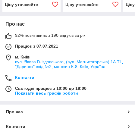
(рифленый) (TYC)
правый, белый
(про
Ціну уточнюйте
Ціну уточнюйте
Цін
(прозрачный) (DEPO)
Про нас
92% позитивних з 190 відгуків за рік
Працює з 07.07.2021
м. Київ
вул. Якова Гніздовського, (вул. Магнитогорська) 1А ТЦ
"Даринок" вхід №2, магазин К-8, Київ, Україна
Контакти
Сьогодні працює з 10:00 до 18:00
Показати весь графік роботи
Про нас
Контакти