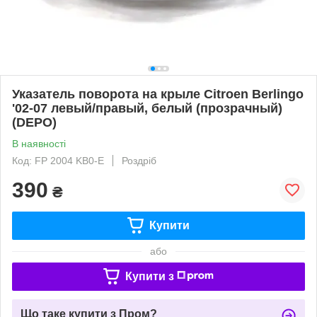
Указатель поворота на крыле Citroen Berlingo
'02-07 левый/правый, белый (прозрачный)
(DEPO)
В наявності
Код: FP 2004 KB0-E
Роздріб
390
₴
Купити
або
Купити з
Що таке купити з Пром?