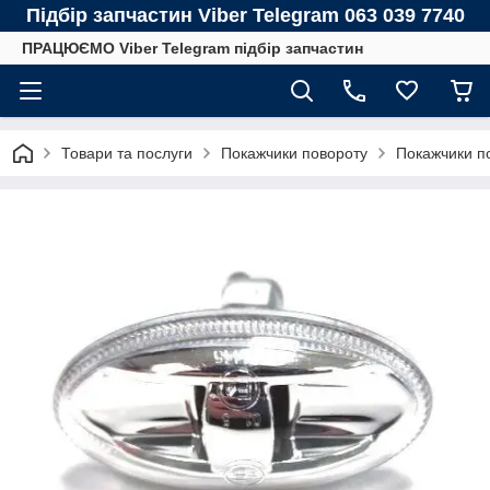
Підбір запчастин Viber Telegram 063 039 7740
ПРАЦЮЄМО Viber Telegram підбір запчастин
Товари та послуги
Покажчики повороту
Покажчики п