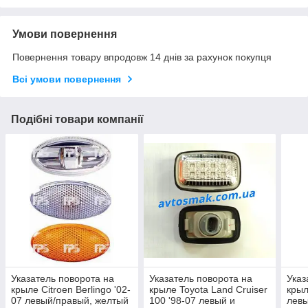
Умови повернення
Повернення товару впродовж 14 днів за рахунок покупця
Всі умови повернення
Подібні товари компанії
Указатель поворота на
Указатель поворота на
Указ
крыле Citroen Berlingo '02-
крыле Toyota Land Cruiser
крыл
07 левый/правый, желтый
100 '98-07 левый и
левы