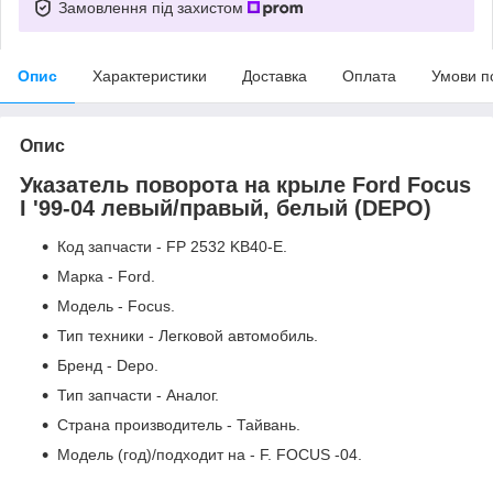
Замовлення під захистом
Опис
Характеристики
Доставка
Оплата
Умови п
Опис
Указатель поворота на крыле Ford Focus
I '99-04 левый/правый, белый (DEPO)
Код запчасти - FP 2532 KB40-E.
Марка - Ford.
Модель - Focus.
Тип техники - Легковой автомобиль.
Бренд - Depo.
Тип запчасти - Аналог.
Страна производитель - Тайвань.
Модель (год)/подходит на - F. FOCUS -04.