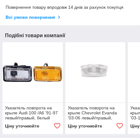
Повернення товару впродовж 14 днів за рахунок покупця
Всі умови повернення
Подібні товари компанії
Указатель поворота на
Указатель поворота на
Указ
крыле Audi 100 /A6 '91-97
крыле Chevrolet Evanda
крыл
левый/правый, белый
'03-06 левый/правый,
'03-
(DEPO)
белый (матовый) (DEPO)
прав
Ціну уточнюйте
Ціну уточнюйте
Цін
(DE