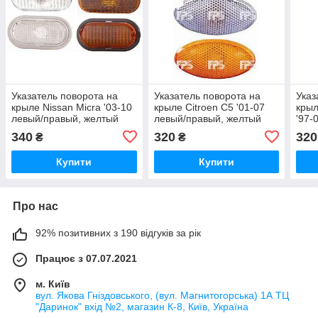
Указатель поворота на
Указатель поворота на
Указ
крыле Nissan Micra '03-10
крыле Citroen C5 '01-07
кры
левый/правый, желтый
левый/правый, желтый
'97-
(без канта) (DEPO)
(рифленый) (DEPO)
жел
340
320
320
₴
₴
Купити
Купити
Про нас
92% позитивних з 190 відгуків за рік
Працює з 07.07.2021
м. Київ
вул. Якова Гніздовського, (вул. Магнитогорська) 1А ТЦ
"Даринок" вхід №2, магазин К-8, Київ, Україна