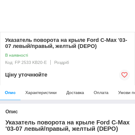
Указатель поворота на крыле Ford C-Max '03-
07 левый/правый, желтый (DEPO)
В наявності
Код: FP 2533 KB20-E
Роздріб
Ціну уточнюйте
Опис
Характеристики
Доставка
Оплата
Умови п
Опис
Указатель поворота на крыле Ford C-Max
'03-07 левый/правый, желтый (DEPO)