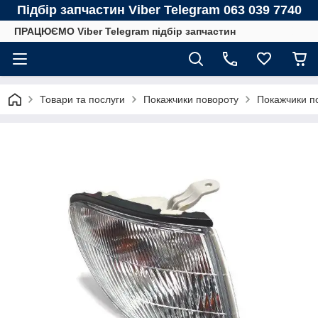
Підбір запчастин Viber Telegram 063 039 7740
ПРАЦЮЄМО Viber Telegram підбір запчастин
Товари та послуги
Покажчики повороту
Покажчики п