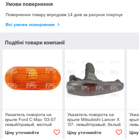
Умови повернення
Повернення товару впродовж 14 днів за рахунок покупця
Всі умови повернення
Подібні товари компанії
Указатель поворота на
Указатель поворота на
Указ
крыле Ford C-Max '03-07
крыле Mitsubishi Lancer X
крыл
левый/правый, желтый
'07- левый/правый, белый
левы
(DEPO)
(DEPO)
(DE
Ціну уточнюйте
Ціну уточнюйте
Цін