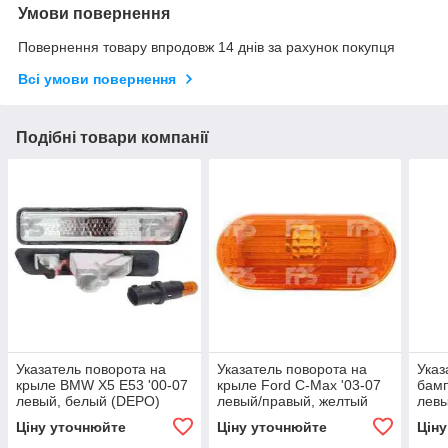
Умови повернення
Повернення товару впродовж 14 днів за рахунок покупця
Всі умови повернення
Подібні товари компанії
Указатель поворота на
Указатель поворота на
Указ
крыле BMW X5 E53 '00-07
крыле Ford C-Max '03-07
бамп
левый, белый (DEPO)
левый/правый, желтый
левы
(DEPO)
1H0
Ціну уточнюйте
Ціну уточнюйте
Цін