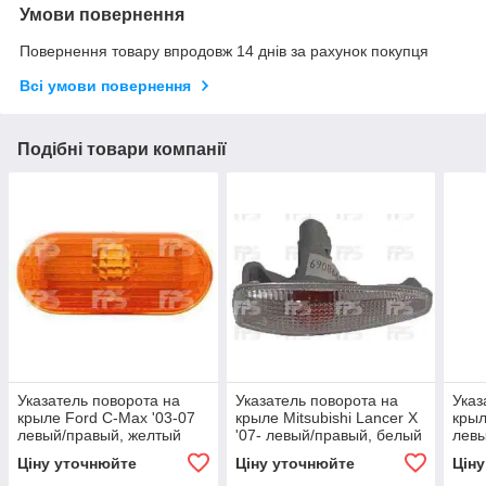
Умови повернення
Повернення товару впродовж 14 днів за рахунок покупця
Всі умови повернення
Подібні товари компанії
Указатель поворота на
Указатель поворота на
Указ
крыле Ford C-Max '03-07
крыле Mitsubishi Lancer X
крыл
левый/правый, желтый
'07- левый/правый, белый
левы
(DEPO)
(DEPO)
(DE
Ціну уточнюйте
Ціну уточнюйте
Цін