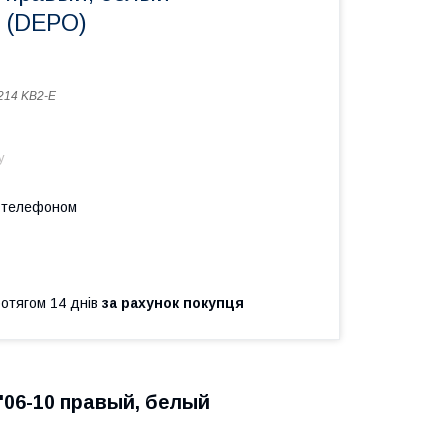
) (DEPO)
214 KB2-E
у
а телефоном
ротягом 14 днів
за рахунок покупця
'06-10 правый, белый