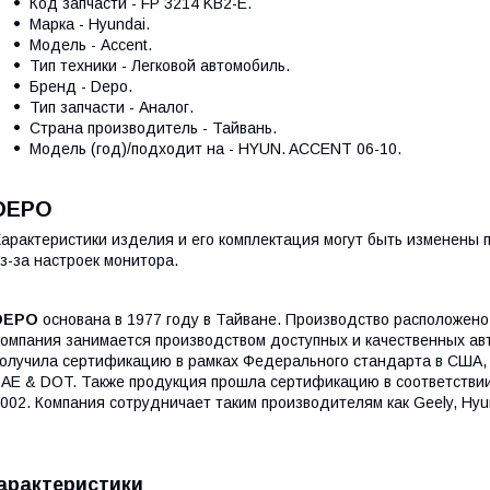
Код запчасти - FP 3214 KB2-E.
Марка - Hyundai.
Модель - Accent.
Тип техники - Легковой автомобиль.
Бренд - Depo.
Тип запчасти - Аналог.
Страна производитель - Тайвань.
Модель (год)/подходит на - HYUN. ACCENT 06-10.
DEPO
арактеристики изделия и его комплектация могут быть изменены
з-за настроек монитора.
DEPO
основана в 1977 году в Тайване. Производство расположено 
омпания занимается производством доступных и качественных а
олучила сертификацию в рамках Федерального стандарта в США, 
AE & DOT. Также продукция прошла сертификацию в соответстви
002. Компания сотрудничает таким производителям как Geely, Hyun
арактеристики