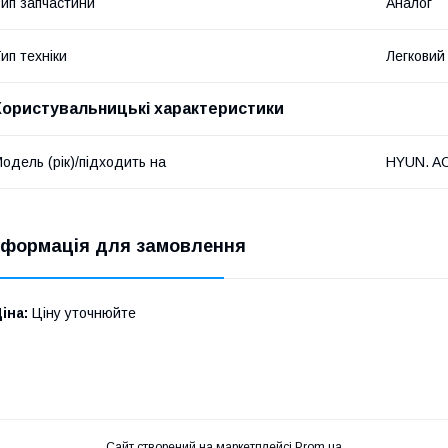
ип запчастини
Аналог
ип техніки
Легковий
Користувальницькі характеристики
одель (рік)/підходить на
HYUN. A
нформація для замовлення
іна:
Ціну уточнюйте
Сайт створений на маркетплейсі
Prom.ua