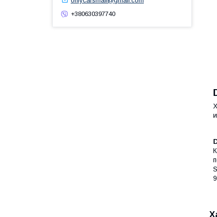
onlycarsmail@gmail.com
+380630397740
Х
и
К
п
S
9
Х