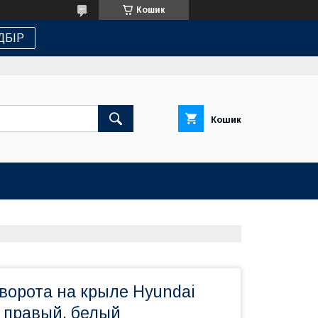
Кошик
ДБІР
Кошик
ворота на крыле Hyundai
0 правый, белый