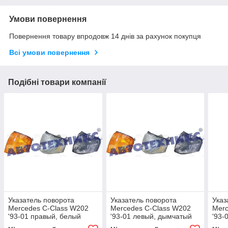
Умови повернення
Повернення товару впродовж 14 днів за рахунок покупця
Всі умови повернення
Подібні товари компанії
Указатель поворота
Указатель поворота
Указ
Mercedes C-Class W202
Mercedes C-Class W202
Merc
'93-01 правый, белый
'93-01 левый, дымчатый
'93-
(TYC)
(TYC)
(DE