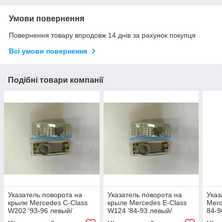
Умови повернення
Повернення товару впродовж 14 днів за рахунок покупця
Всі умови повернення
Подібні товари компанії
Указатель поворота на
Указатель поворота на
Указ
крыле Mercedes C-Class
крыле Mercedes E-Class
Merc
W202 '93-96 левый/
W124 '84-93 левый/
84-9
правый, белый (DEPO)
правый, белый (DEPO)
124