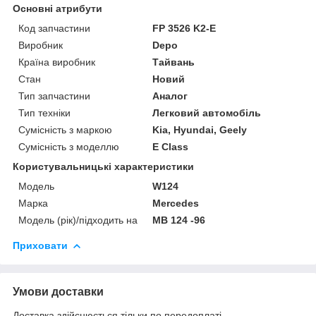
Основні атрибути
Код запчастини
FP 3526 K2-E
Виробник
Depo
Країна виробник
Тайвань
Стан
Новий
Тип запчастини
Аналог
Тип техніки
Легковий автомобіль
Сумісність з маркою
Kia, Hyundai, Geely
Сумісність з моделлю
E Class
Користувальницькі характеристики
Мoдель
W124
Марка
Mercedes
Модель (рік)/підходить на
MB 124 -96
Приховати
Умови доставки
Доставка здійснюється тільки по передоплаті.