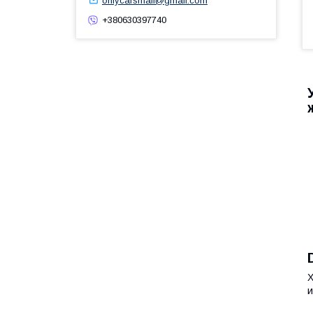
onlycarsmail@gmail.com
+380630397740
Х
и