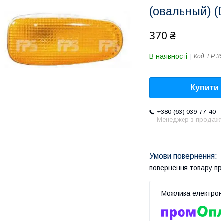
(овальный) 
370 ₴
В наявності
Код:
FP 3
Купити
+380 (63) 039-77-40
Менеджер з продаж
повернення товару п