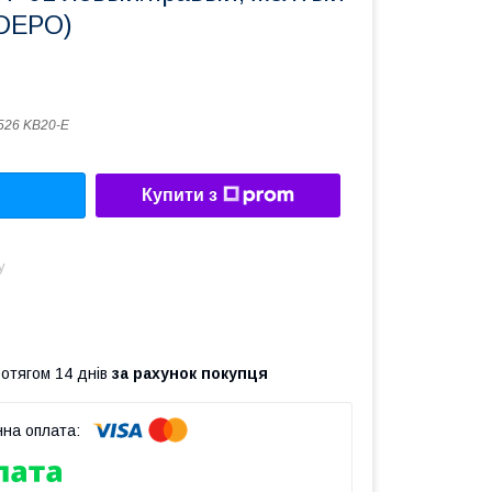
(DEPO)
526 KB20-E
Купити з
у
ротягом 14 днів
за рахунок покупця