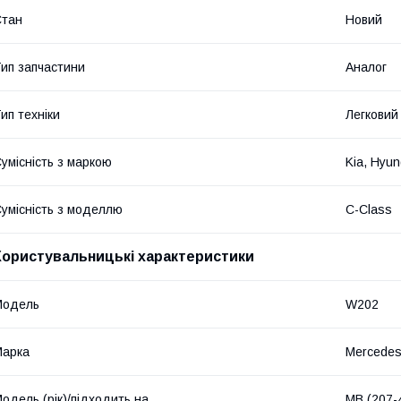
Стан
Новий
ип запчастини
Аналог
ип техніки
Легковий
умісність з маркою
Kia, Hyun
умісність з моделлю
C-Class
Користувальницькі характеристики
Мoдель
W202
Марка
Mercede
одель (рік)/підходить на
MB (207-