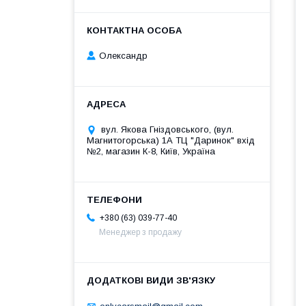
Олександр
вул. Якова Гніздовського, (вул.
Магнитогорська) 1А ТЦ "Даринок" вхід
№2, магазин К-8, Київ, Україна
+380 (63) 039-77-40
Менеджер з продажу