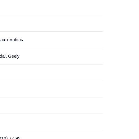
 автомобіль
dai, Geely
s
410) 77-95