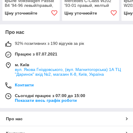
крыле Volkswagen Passat
Mercedes C-Class W202
крыл
B4 '94-96 левый/правый,
'93-01 правый, желтый
W202
желтый (DEPO)
(DEPO)
прав
Ціну уточнюйте
Ціну уточнюйте
Цін
Про нас
92% позитивних з 190 відгуків за рік
Працює з 07.07.2021
м. Київ
вул. Якова Гніздовського, (вул. Магнитогорська) 1А ТЦ
"Даринок" вхід №2, магазин К-8, Київ, Україна
Контакти
Сьогодні працює з 07:00 до 15:00
Показати весь графік роботи
Про нас