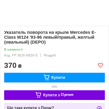
Указатель поворота на крыле Mercedes E-
Class W124 '93-96 левый/правый, желтый
(овальный) (DEPO)
В наявності
Код: FP 3526 KB20-E
Роздріб
370
₴
Купити
або
Купити з
Що таке купити з Пром?