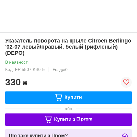
Указатель поворота на крыле Citroen Berlingo
'02-07 левый/правый, белый (рифленый)
(DEPO)
В наявності
Код: FP 5507 KB0-E
Роздріб
330
₴
Купити
або
Купити з
Що таке купити з Пром?