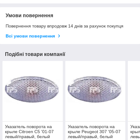
Умови повернення
Повернення товару впродовж 14 днів за рахунок покупця
Всі умови повернення
Подібні товари компанії
Указатель поворота на
Указатель поворота на
Указ
крыле Citroen C5 '01-07
крыле Peugeot 307 '05-07
крыл
левый/правый, белый
левый/правый, белый
левы