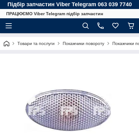
Підбір запчастин Viber Telegram 063 039 7740
ПРАЦЮЄМО Viber Telegram підбір запчастин
Товари та послуги
Покажчики повороту
Покажчики п