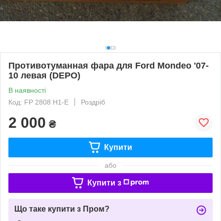
Противотуманная фара для Ford Mondeo '07-
10 левая (DEPO)
В наявності
Код: FP 2808 H1-E
Роздріб
2 000
₴
Купити
або
Купити з
Що таке купити з Пром?