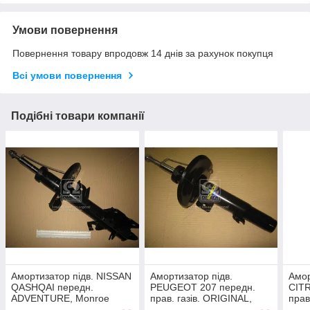
Умови повернення
Повернення товару впродовж 14 днів за рахунок покупця
Всі умови повернення
Подібні товари компанії
Амортизатор підв. NISSAN
Амортизатор підв.
Амор
QASHQAI передн.
PEUGEOT 207 передн.
CIT
ADVENTURE, Monroe
прав. газів. ORIGINAL,
прав
D0023
Monroe G8097
Mon