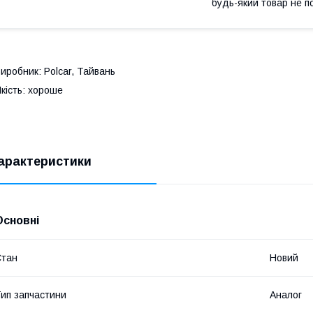
будь-який товар не п
иробник: Polcar, Тайвань
кість: хороше
арактеристики
Основні
Стан
Новий
ип запчастини
Аналог