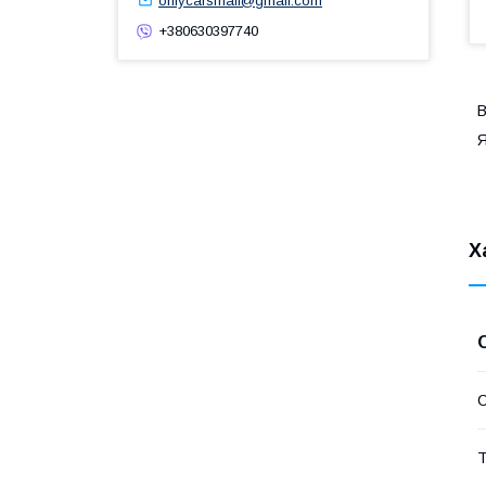
onlycarsmail@gmail.com
+380630397740
В
Я
Х
Т