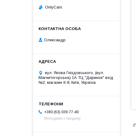
OnlyCars
Олександр
вул. Якова Гніздовського, (вул.
Магнитогорська) 1А ТЦ "Даринок" вхід
№2, магазин К-8, Київ, Україна
+380 (63) 039-77-40
Менеджер з продажу
П