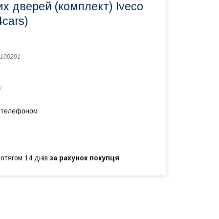
их дверей (комплект) Iveco
4cars)
100201
у
а телефоном
ротягом 14 днів
за рахунок покупця