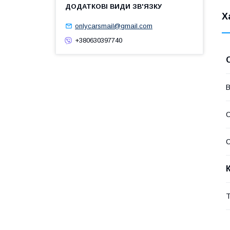
Х
onlycarsmail@gmail.com
+380630397740
В
С
Т