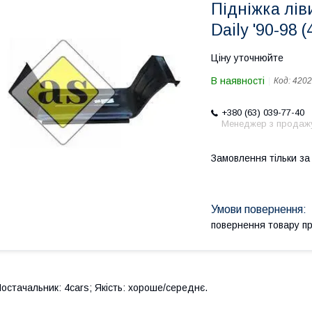
Підніжка лів
Daily '90-98 (
Ціну уточнюйте
В наявності
Код:
4202
+380 (63) 039-77-40
Менеджер з продаж
Замовлення тільки з
повернення товару п
остачальник: 4cars; Якість: хороше/середнє.