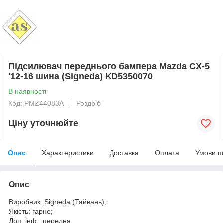
Підсилювач переднього бампера Mazda CX-5
'12-16 шина (Signeda) KD5350070
В наявності
Код: PMZ44083A
Роздріб
Ціну уточнюйте
Опис
Характеристики
Доставка
Оплата
Умови п
Опис
Виробник: Signeda (Тайвань);
Якість: гарне;
Доп. інф.: передня