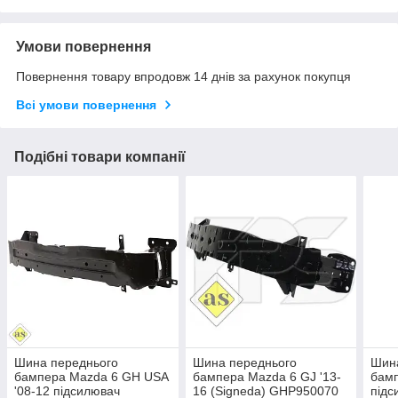
Умови повернення
Повернення товару впродовж 14 днів за рахунок покупця
Всі умови повернення
Подібні товари компанії
Шина переднього
Шина переднього
Шин
бампера Mazda 6 GH USA
бампера Mazda 6 GJ '13-
бамп
'08-12 підсилювач
16 (Signeda) GHP950070
підс