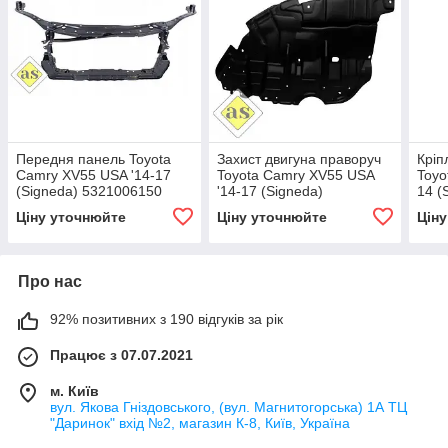
Передня панель Toyota
Захист двигуна праворуч
Кріп
Camry XV55 USA '14-17
Toyota Camry XV55 USA
Toyo
(Signeda) 5321006150
'14-17 (Signeda)
14 (
5144106220
Ціну уточнюйте
Ціну уточнюйте
Цін
Про нас
92% позитивних з 190 відгуків за рік
Працює з 07.07.2021
м. Київ
вул. Якова Гніздовського, (вул. Магнитогорська) 1А ТЦ
"Даринок" вхід №2, магазин К-8, Київ, Україна