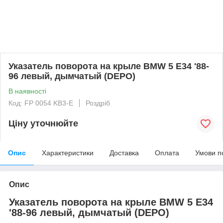
Указатель поворота на крыле BMW 5 E34 '88-
96 левый, дымчатый (DEPO)
В наявності
Код: FP 0054 KB3-E
Роздріб
Ціну уточнюйте
Опис
Характеристики
Доставка
Оплата
Умови п
Опис
Указатель поворота на крыле BMW 5 E34
'88-96 левый, дымчатый (DEPO)