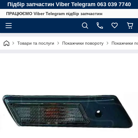
Підбір запчастин Viber Telegram 063 039 7740
ПРАЦЮЄМО Viber Telegram підбір запчастин
Товари та послуги
Покажчики повороту
Покажчики п