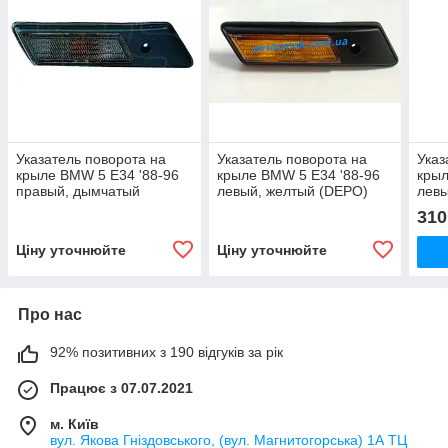
Указатель поворота на
Указатель поворота на
Указ
крыле BMW 5 E34 '88-96
крыле BMW 5 E34 '88-96
крыл
правый, дымчатый
левый, желтый (DEPO)
левы
(DEPO)
310
Ціну уточнюйте
Ціну уточнюйте
Про нас
92% позитивних з 190 відгуків за рік
Працює з 07.07.2021
м. Київ
вул. Якова Гніздовського, (вул. Магнитогорська) 1А ТЦ