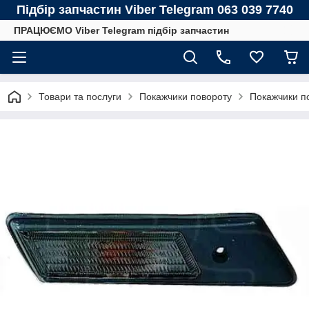
Підбір запчастин Viber Telegram 063 039 7740
ПРАЦЮЄМО Viber Telegram підбір запчастин
Товари та послуги
Покажчики повороту
Покажчики п