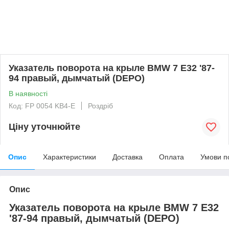
Указатель поворота на крыле BMW 7 E32 '87-
94 правый, дымчатый (DEPO)
В наявності
Код: FP 0054 KB4-E
Роздріб
Ціну уточнюйте
Опис
Характеристики
Доставка
Оплата
Умови п
Опис
Указатель поворота на крыле BMW 7 E32
'87-94 правый, дымчатый (DEPO)