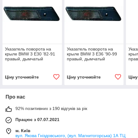
Указатель поворота на
Указатель поворота на
Указ
крыле BMW 3 E30 '82-91
крыле BMW 3 E36 '90-99
крыл
правый, дымчатый
правый, дымчатый
пра
(DEPO)
(DEPO)
(DE
Ціну уточнюйте
Ціну уточнюйте
Цін
Про нас
92% позитивних з 190 відгуків за рік
Працює з 07.07.2021
м. Київ
вул. Якова Гніздовського, (вул. Магнитогорська) 1А ТЦ