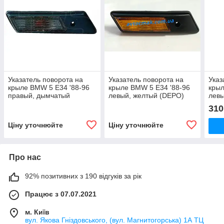
Указатель поворота на
Указатель поворота на
Указ
крыле BMW 5 E34 '88-96
крыле BMW 5 E34 '88-96
крыл
правый, дымчатый
левый, желтый (DEPO)
левы
(DEPO)
310
Ціну уточнюйте
Ціну уточнюйте
Про нас
92% позитивних з 190 відгуків за рік
Працює з 07.07.2021
м. Київ
вул. Якова Гніздовського, (вул. Магнитогорська) 1А ТЦ