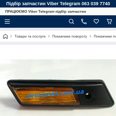
Підбір запчастин Viber Telegram 063 039 7740
ПРАЦЮЄМО Viber Telegram підбір запчастин
Товари та послуги
Покажчики повороту
Покажчики п