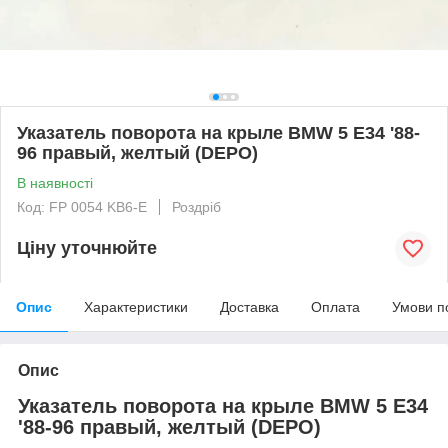
Указатель поворота на крыле BMW 5 E34 '88-
96 правый, желтый (DEPO)
В наявності
Код: FP 0054 KB6-E
Роздріб
Ціну уточнюйте
Опис
Характеристики
Доставка
Оплата
Умови п
Опис
Указатель поворота на крыле BMW 5 E34
'88-96 правый, желтый (DEPO)