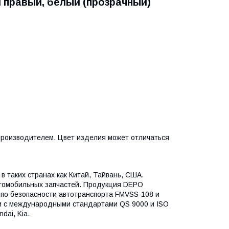
и правый, белый (прозрачный)
 производителем. Цвет изделия может отличаться
в таких странах как Китай, Тайвань, США.
втомобильных запчастей. Продукция DEPO
по безопасности автотранспорта FMVSS-108 и
и с международными стандартами QS 9000 и ISO
dai, Kia.