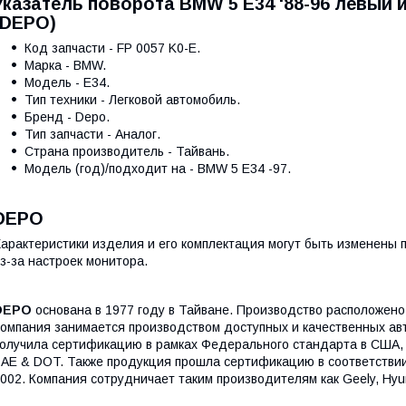
Указатель поворота BMW 5 E34 '88-96 левый 
(DEPO)
Код запчасти - FP 0057 K0-E.
Марка - BMW.
Модель - E34.
Тип техники - Легковой автомобиль.
Бренд - Depo.
Тип запчасти - Аналог.
Страна производитель - Тайвань.
Модель (год)/подходит на - BMW 5 E34 -97.
DEPO
арактеристики изделия и его комплектация могут быть изменены
з-за настроек монитора.
DEPO
основана в 1977 году в Тайване. Производство расположено 
омпания занимается производством доступных и качественных а
олучила сертификацию в рамках Федерального стандарта в США, 
AE & DOT. Также продукция прошла сертификацию в соответстви
002. Компания сотрудничает таким производителям как Geely, Hyun