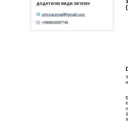
onlycarsmail@gmail.com
+380630397740
Х
и
К
п
S
9