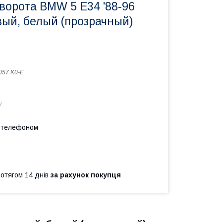
ворота BMW 5 E34 '88-96
вый, белый (прозрачный)
057 K0-E
у
а телефоном
ротягом 14 днів
за рахунок покупця