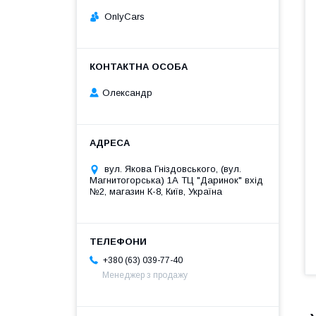
OnlyCars
Олександр
вул. Якова Гніздовського, (вул.
Магнитогорська) 1А ТЦ "Даринок" вхід
№2, магазин К-8, Київ, Україна
+380 (63) 039-77-40
Менеджер з продажу