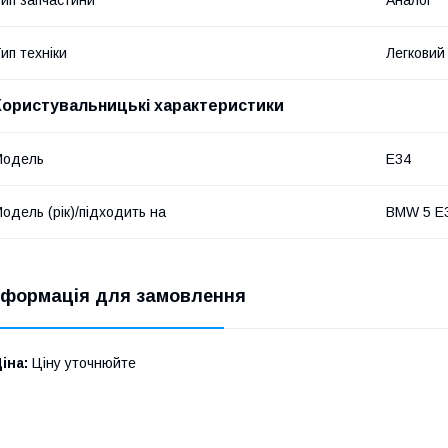
ип техніки
Легковий
Користувальницькі характеристики
Мoдель
E34
одель (рік)/підходить на
BMW 5 E3
нформація для замовлення
іна:
Ціну уточнюйте