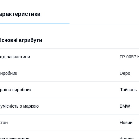
арактеристики
Основні атрибути
од запчастини
FP 0057 
иробник
Depo
раїна виробник
Тайвань
умісність з маркою
BMW
Стан
Новий
ип запчастини
Аналог