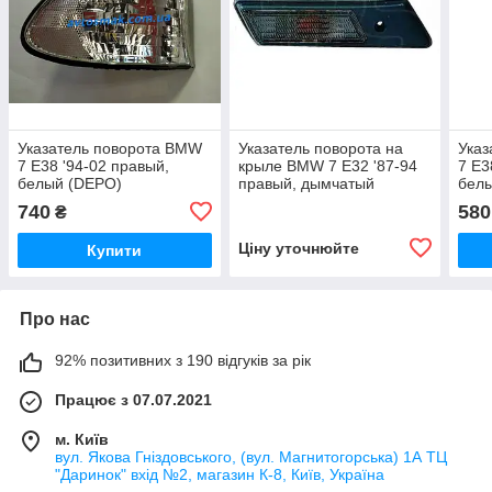
Указатель поворота BMW
Указатель поворота на
Указ
7 E38 '94-02 правый,
крыле BMW 7 E32 '87-94
7 E3
белый (DEPO)
правый, дымчатый
бел
(DEPO)
740
580
₴
Ціну уточнюйте
Купити
Про нас
92% позитивних з 190 відгуків за рік
Працює з 07.07.2021
м. Київ
вул. Якова Гніздовського, (вул. Магнитогорська) 1А ТЦ
"Даринок" вхід №2, магазин К-8, Київ, Україна