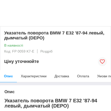
Указатель поворота BMW 7 E32 '87-94 левый,
дымчатый (DEPO)
В наявності
Код: FP 0059 K7-E
Роздріб
Ціну уточнюйте
Опис
Характеристики
Доставка
Оплата
Умови п
Опис
Указатель поворота BMW 7 E32 '87-94
левый, дымчатый (DEPO)