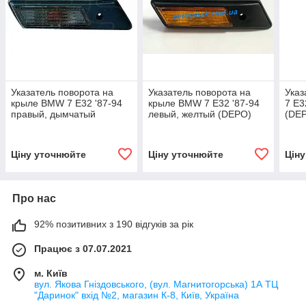
Указатель поворота на
Указатель поворота на
Указ
крыле BMW 7 E32 '87-94
крыле BMW 7 E32 '87-94
7 E3
правый, дымчатый
левый, желтый (DEPO)
(DE
(DEPO)
Ціну уточнюйте
Ціну уточнюйте
Цін
Про нас
92% позитивних з 190 відгуків за рік
Працює з 07.07.2021
м. Київ
вул. Якова Гніздовського, (вул. Магнитогорська) 1А ТЦ
"Даринок" вхід №2, магазин К-8, Київ, Україна