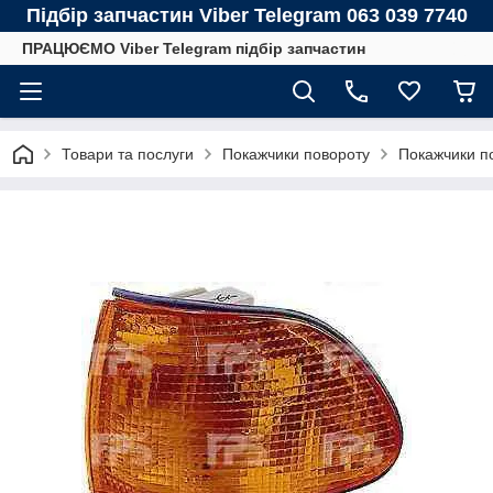
Підбір запчастин Viber Telegram 063 039 7740
ПРАЦЮЄМО Viber Telegram підбір запчастин
Товари та послуги
Покажчики повороту
Покажчики п