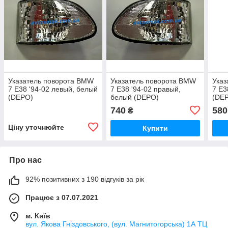
Указатель поворота BMW
Указатель поворота BMW
Указ
7 E38 '94-02 левый, белый
7 E38 '94-02 правый,
7 E3
(DEPO)
белый (DEPO)
(DE
740
580
₴
Ціну уточнюйте
Купити
Про нас
92% позитивних з 190 відгуків за рік
Працює з 07.07.2021
м. Київ
вул. Якова Гніздовського, (вул. Магнитогорська) 1А ТЦ