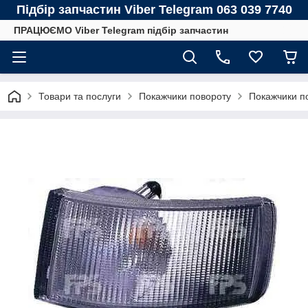
Підбір запчастин Viber Telegram 063 039 7740
ПРАЦЮЄМО Viber Telegram підбір запчастин
Товари та послуги
Покажчики повороту
Покажчики п