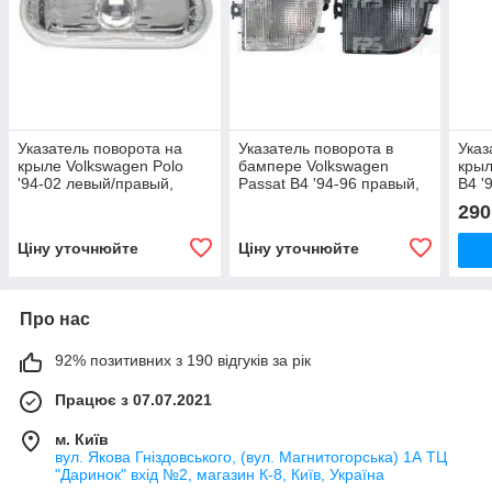
Указатель поворота на
Указатель поворота в
Указ
крыле Volkswagen Polo
бампере Volkswagen
крыл
'94-02 левый/правый,
Passat B4 '94-96 правый,
B4 '
прозрачный (с белой
белый (TYC)
белы
290
вставкой) (TYC)
Ціну уточнюйте
Ціну уточнюйте
Про нас
92% позитивних з 190 відгуків за рік
Працює з 07.07.2021
м. Київ
вул. Якова Гніздовського, (вул. Магнитогорська) 1А ТЦ
"Даринок" вхід №2, магазин К-8, Київ, Україна