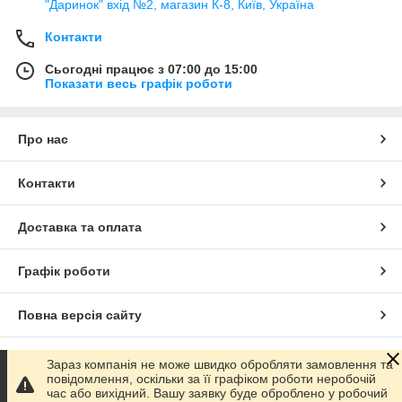
"Даринок" вхід №2, магазин К-8, Київ, Україна
Контакти
Сьогодні працює з 07:00 до 15:00
Показати весь графік роботи
Про нас
Контакти
Доставка та оплата
Графік роботи
Повна версія сайту
Сайт створено на маркетплейсі
Prom.ua
Зараз компанія не може швидко обробляти замовлення та
повідомлення, оскільки за її графіком роботи неробочій
час або вихідний. Вашу заявку буде оброблено у робочий