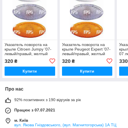
Указатель поворота на
Указатель поворота на
Указ
крыле Citroen Jumpy '07-
крыле Peugeot Expert '07-
крыл
левый/правый, желтый
левый/правый, желтый
07 л
(рифленый) (DEPO)
(рифленый) (DEPO)
(DE
320
320
330
₴
₴
Купити
Купити
Про нас
92% позитивних з 190 відгуків за рік
Працює з 07.07.2021
м. Київ
вул. Якова Гніздовського, (вул. Магнитогорська) 1А ТЦ