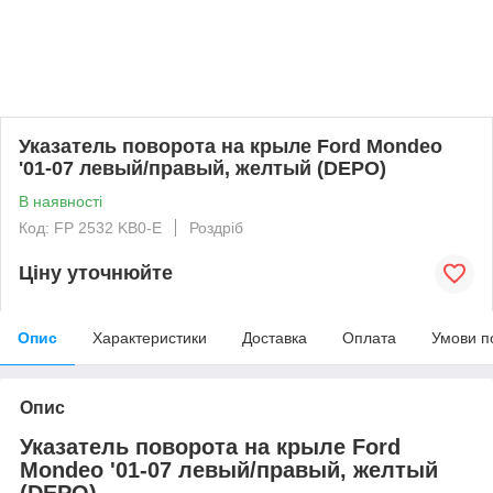
Указатель поворота на крыле Ford Mondeo
'01-07 левый/правый, желтый (DEPO)
В наявності
Код: FP 2532 KB0-E
Роздріб
Ціну уточнюйте
Опис
Характеристики
Доставка
Оплата
Умови п
Опис
Указатель поворота на крыле Ford
Mondeo '01-07 левый/правый, желтый
(DEPO)