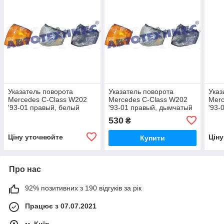
Указатель поворота
Указатель поворота
Указ
Mercedes C-Class W202
Mercedes C-Class W202
Merc
'93-01 правый, белый
'93-01 правый, дымчатый
'93-
(TYC)
(TYC)
(DE
530
₴
Ціну уточнюйте
Цін
Купити
Про нас
92% позитивних з 190 відгуків за рік
Працює з 07.07.2021
м. Київ