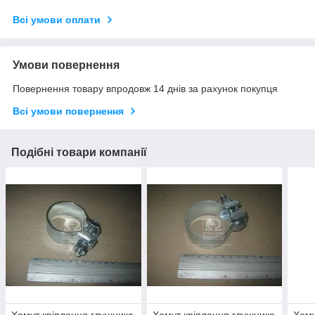
Всі умови оплати
Умови повернення
Повернення товару впродовж 14 днів за рахунок покупця
Всі умови повернення
Подібні товари компанії
Хомут кріплення глушника
Хомут кріплення глушника
Хому