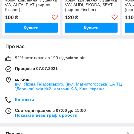
VW, ALFA, FIAT (вир-во
VW, AUDI, SKODA, SEAT
VW, 
Fischer)
(вир-во Fischer)
(вир
100
120
110
₴
₴
Купити
Купити
Про нас
92% позитивних з 190 відгуків за рік
Працює з 07.07.2021
м. Київ
вул. Якова Гніздовського, (вул. Магнитогорська) 1А ТЦ
"Даринок" вхід №2, магазин К-8, Київ, Україна
Контакти
Сьогодні працює з 07:00 до 15:00
Показати весь графік роботи
Про нас