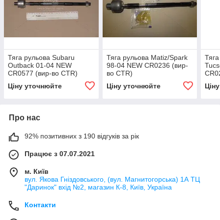
Тяга рульова Subaru
Тяга рульова Matiz/Spark
Тяга
Outback 01-04 NEW
98-04 NEW CR0236 (вир-
Tucs
CR0577 (вир-во CTR)
во CTR)
CR02
Ціну уточнюйте
Ціну уточнюйте
Цін
Про нас
92% позитивних з 190 відгуків за рік
Працює з 07.07.2021
м. Київ
вул. Якова Гніздовського, (вул. Магнитогорська) 1А ТЦ
"Даринок" вхід №2, магазин К-8, Київ, Україна
Контакти