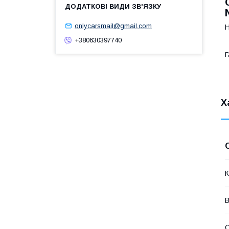
onlycarsmail@gmail.com
Н
+380630397740
Г
Х
К
В