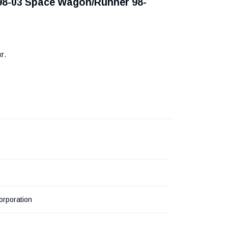
 98-03 Space Wagon/Runner 98-
г.
orporation