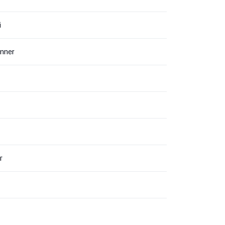
i
nner
г