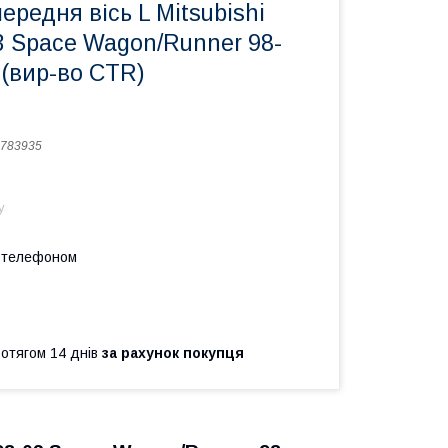
ередня вісь L Mitsubishi
3 Space Wagon/Runner 98-
(вир-во CTR)
783935
у
а телефоном
ротягом 14 днів
за рахунок покупця