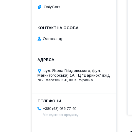
OnlyCars
Олександр
вул. Якова Гніздовського, (вул.
Магнитогорська) 1А ТЦ "Даринок" вхід
№2, магазин К-8, Київ, Україна
+380 (63) 039-77-40
Менеджер з продажу