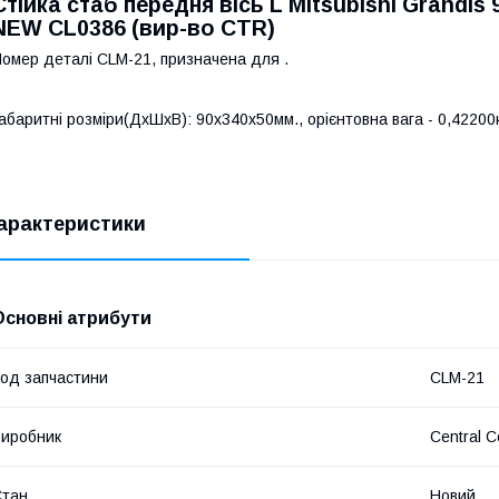
Стійка стаб передня вісь L Mitsubishi Grandis
NEW CL0386 (вир-во CTR)
омер деталі CLM-21, призначена для .
абаритні розміри(ДхШхВ): 90x340x50мм., орієнтовна вага - 0,42200к
арактеристики
Основні атрибути
од запчастини
CLM-21
иробник
Central C
Стан
Новий