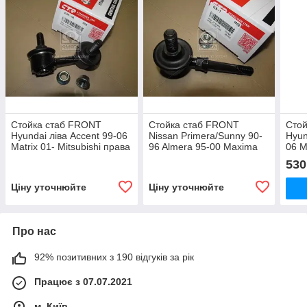
Стойка стаб FRONT
Стойка стаб FRONT
Сто
Hyundai ліва Accent 99-06
Nissan Primera/Sunny 90-
Hyun
Matrix 01- Mitsubishi права
96 Almera 95-00 Maxima
06 M
NEW CL0261L (вир-во
88-94 NEW CL0434 (вир-
ліва
530
CTR)
во CTR)
во C
Ціну уточнюйте
Ціну уточнюйте
Про нас
92% позитивних з 190 відгуків за рік
Працює з 07.07.2021
м. Київ