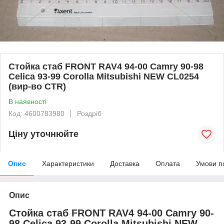
Стойка стаб FRONT RAV4 94-00 Camry 90-98
Celica 93-99 Corolla Mitsubishi NEW CL0254
(вир-во CTR)
В наявності
Код: 4600783980
Роздріб
Ціну уточнюйте
Опис
Характеристики
Доставка
Оплата
Умови п
Опис
Стойка стаб FRONT RAV4 94-00 Camry 90-
98 Celica 93-99 Corolla Mitsubishi NEW