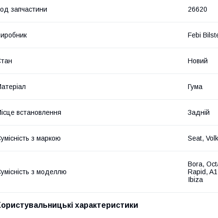
од запчастини
26620
иробник
Febi Bilst
Стан
Новий
атеріал
Гума
ісце встановлення
Задній
умісність з маркою
Seat, Vol
Bora, Oct
умісність з моделлю
Rapid, A1
Ibiza
Користувальницькі характеристики