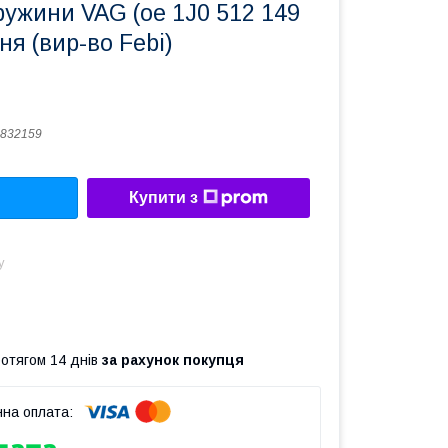
ужини VAG (ое 1J0 512 149
ня (вир-во Febi)
832159
Купити з
у
ротягом 14 днів
за рахунок покупця