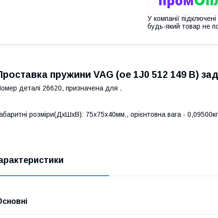
У компанії підключені
будь-який товар не п
Проставка пружини VAG (ое 1J0 512 149 B) задн
омер деталі 26620, призначена для .
абаритні розміри(ДхШхВ): 75x75x40мм., орієнтовна вага - 0,09500кг
арактеристики
Основні