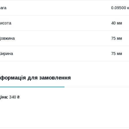
ага
0.09500 к
исота
40 мм
Довжина
75 мм
Ширина
75 мм
нформація для замовлення
іна:
340 ₴