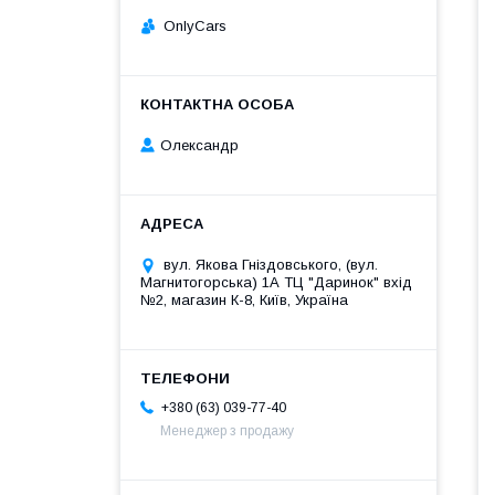
OnlyCars
Олександр
вул. Якова Гніздовського, (вул.
Магнитогорська) 1А ТЦ "Даринок" вхід
№2, магазин К-8, Київ, Україна
+380 (63) 039-77-40
Менеджер з продажу