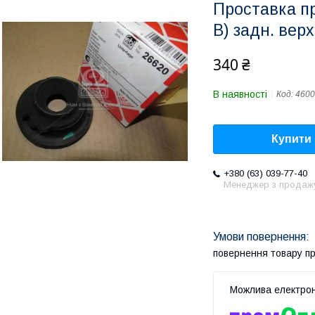
Проставка пр
B) задн. верх
340 ₴
В наявності
Код:
4600
Купити
+380 (63) 039-77-40
Менеджер з продаж
повернення товару п