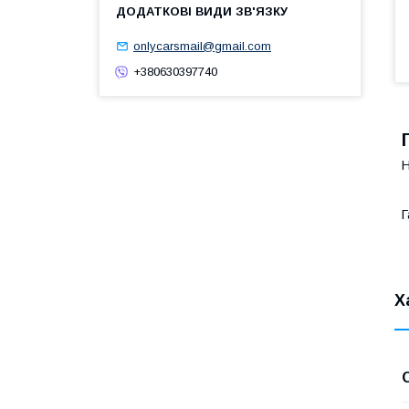
onlycarsmail@gmail.com
+380630397740
Н
Г
Х