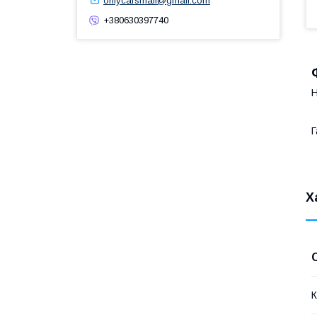
onlycarsmail@gmail.com
+380630397740
Н
Г
Х
К