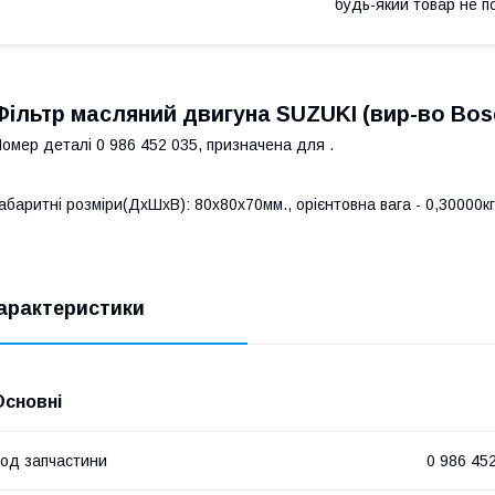
будь-який товар не п
Фільтр масляний двигуна SUZUKI (вир-во Bos
омер деталі 0 986 452 035, призначена для .
абаритні розміри(ДхШхВ): 80x80x70мм., орієнтовна вага - 0,30000кг
арактеристики
Основні
од запчастини
0 986 45