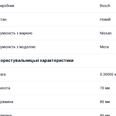
иробник
Bosch
Стан
Новий
умісність з маркою
Nissan
умісність з моделлю
Micra
Користувальницькі характеристики
ага
0.30000 к
исота
70 мм
Довжина
80 мм
Ширина
80 мм