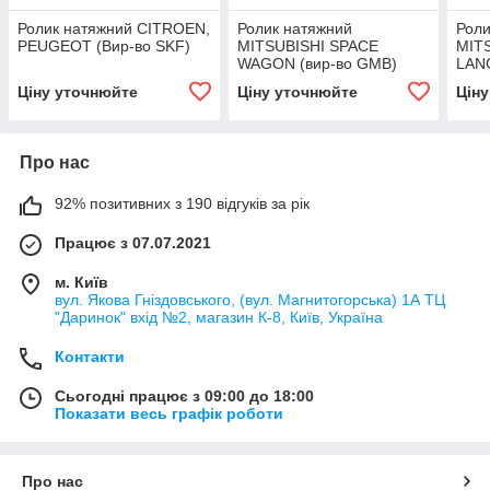
Ролик натяжний CITROEN,
Ролик натяжний
Роли
PEUGEOT (Вир-во SKF)
MITSUBISHI SPACE
MITS
WAGON (вир-во GMB)
LAN
GMB
Ціну уточнюйте
Ціну уточнюйте
Цін
Про нас
92% позитивних з 190 відгуків за рік
Працює з 07.07.2021
м. Київ
вул. Якова Гніздовського, (вул. Магнитогорська) 1А ТЦ
"Даринок" вхід №2, магазин К-8, Київ, Україна
Контакти
Сьогодні працює з 09:00 до 18:00
Показати весь графік роботи
Про нас