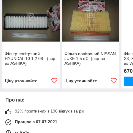
Фільтр повітряний
Фільтр повітряний NISSAN
Філь
HYUNDAI i10 1.2 08-; (вир-
JUKE 1.5 dCI (вир-во
X3, 
во ASHIKA)
ASHIKA)
во W
670
Ціну уточнюйте
Ціну уточнюйте
Про нас
92% позитивних з 190 відгуків за рік
Працює з 07.07.2021
м. Київ