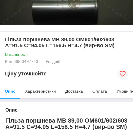
Гільза поршнева MB 89,00 OM601/602/603
A=91.5 C=94.05 L=156.5 H=4.7 (вир-во SM)
В наявності
Код: 6900497743
Роздріб
Ціну уточнюйте
Опис
Характеристики
Доставка
Оплата
Умови п
Опис
Гільза поршнева MB 89,00 OM601/602/603
A=91.5 C=94.05 L=156.5 H=4.7 (вир-во SM)