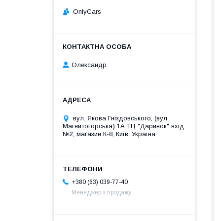
OnlyCars
Олександр
вул. Якова Гніздовського, (вул.
Магнитогорська) 1А ТЦ "Даринок" вхід
№2, магазин К-8, Київ, Україна
+380 (63) 039-77-40
Менеджер з продажу