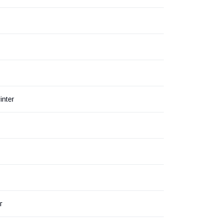
inter
г