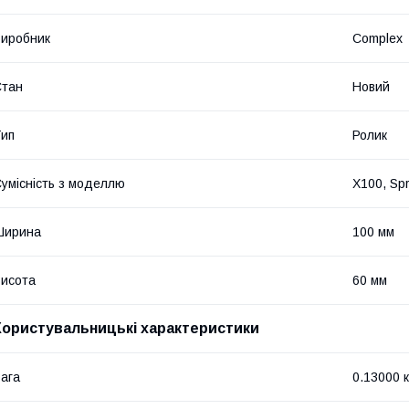
иробник
Complex
Стан
Новий
ип
Ролик
умісність з моделлю
X100, Spr
Ширина
100 мм
исота
60 мм
Користувальницькі характеристики
ага
0.13000 к