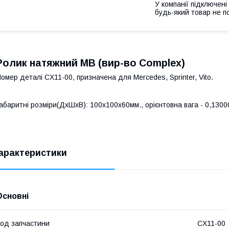
У компанії підключені
будь-який товар не п
Ролик натяжний MB (вир-во Complex)
омер деталі CX11-00, призначена для Mercedes, Sprinter, Vito.
абаритні розміри(ДхШхВ): 100x100x60мм., орієнтовна вага - 0,13000
арактеристики
Основні
од запчастини
CX11-00