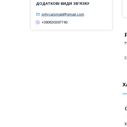
onlycarsmail@gmail.com
+380630397740
Н
Г
Х
К