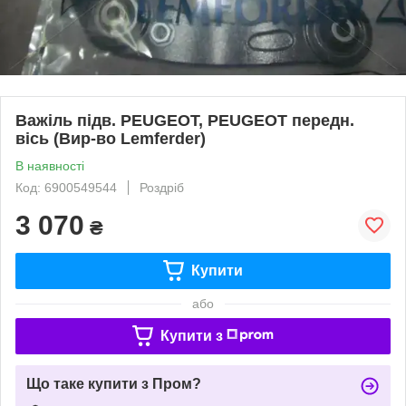
Важіль підв. PEUGEOT, PEUGEOT передн.
вісь (Вир-во Lemferder)
В наявності
Код: 6900549544
Роздріб
3 070
₴
Купити
або
Купити з
Що таке купити з Пром?