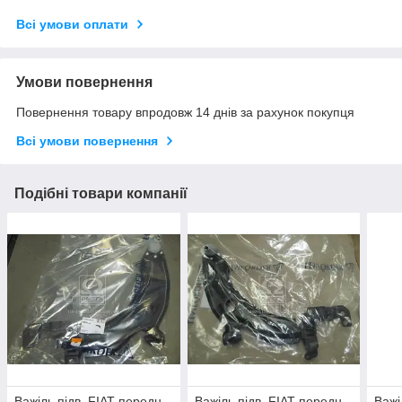
Всі умови оплати
Умови повернення
Повернення товару впродовж 14 днів за рахунок покупця
Всі умови повернення
Подібні товари компанії
Важіль підв. FIAT передн.
Важіль підв. FIAT передн.
Важі